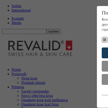
Serbia
International
По
Kontakt
Кола
Media
дру
стр
Home
Proizvodi
Nega kose
Dodatak ishrani
Primena
Saveti i preporuke
Н
Suva i oštećena kosa
Ов
Opadanje kose kod muškaraca
ис
Opadanje kose kod žena