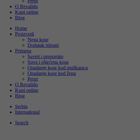
Perut
O Revalidu
Kupi online
Blog
А
Home
Ов
Proizvodi
Св
Nega kose
Dodatak ishrani
Primena
Saveti i preporuke
Suva i oštećena kosa
Opadanje kose kod muškaraca
Е
Opadanje kose kod žena
Ов
Perut
ин
O Revalidu
Kupi online
фу
Blog
Serbia
International
Search