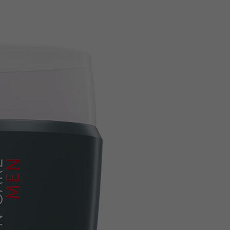
сврха
Праћење коришћења уграђених услуга.