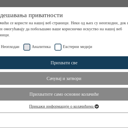
дешавања приватности
чићи се користе на нашој веб страници. Неки од њих су неопходни, док
ги омогућавају да побољшамо ваше корисничко искуство на нашој веб
аници.
Неопходан
Аналитика
Екстерни медији
Прихвати све
Сачувај и затвори
Прихватите само основне колачиће
Прикажи информације о колачићима
еопходан
и колачићи су неопходни да би веб локација функционисала и не могу с
кључити.