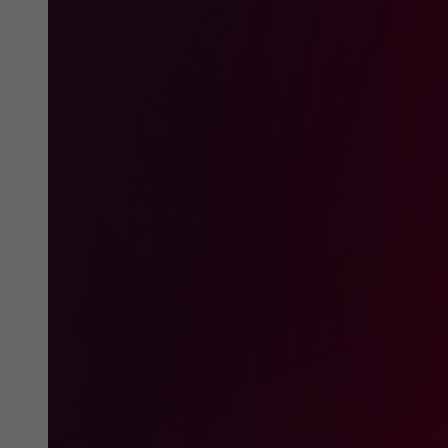
време за
2 године
трчање
сврха
Праћење коришћења уграђених услуга.