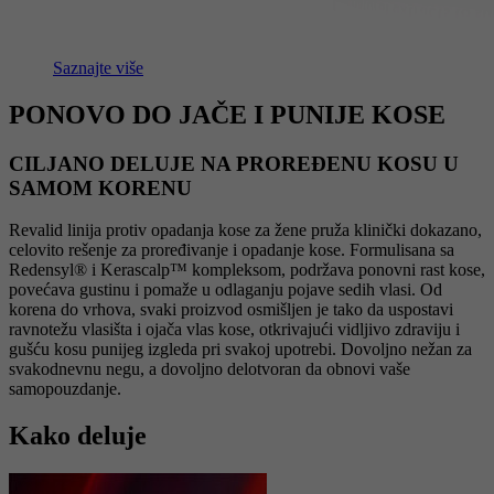
Saznajte više
PONOVO DO JAČE I PUNIJE KOSE
CILJANO DELUJE NA PROREĐENU KOSU U
SAMOM KORENU
Revalid linija protiv opadanja kose za žene pruža klinički dokazano,
celovito rešenje za proređivanje i opadanje kose. Formulisana sa
Redensyl® i Kerascalp™ kompleksom, podržava ponovni rast kose,
povećava gustinu i pomaže u odlaganju pojave sedih vlasi. Od
korena do vrhova, svaki proizvod osmišljen je tako da uspostavi
ravnotežu vlasišta i ojača vlas kose, otkrivajući vidljivo zdraviju i
gušću kosu punijeg izgleda pri svakoj upotrebi. Dovoljno nežan za
svakodnevnu negu, a dovoljno delotvoran da obnovi vaše
samopouzdanje.
Kako deluje