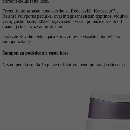
prirodni ciklus rasta kose.
Formulisano sa sastojcima kao što su Redensyl®, Kerascalp™,
Reishi i Polyporus pečurke, ovaj integrisani sistem doprinosi vidljivo
većoj gustini kose, odlaže pojavu sedih vlasi i pomaže u zaštiti od
opadanja kose izazvanog stresom.
Doživite Revalid efekat: jača kosa, zdravije vlasište i obnovljeno
samopouzdanje
Šampon za podsticanje rasta kose
Nežno pere kosu i kožu glave dok istovremeno popravlja oštećenja