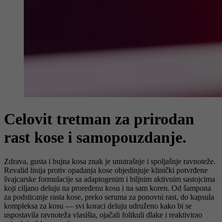
Celovit tretman za prirodan
rast kose i samopouzdanje.
Zdrava, gusta i bujna kosa znak je unutrašnje i spoljašnje ravnoteže.
Revalid linija protiv opadanja kose objedinjuje klinički potvrđene
švajcarske formulacije sa adaptogenim i biljnim aktivnim sastojcima
koji ciljano deluju na proređenu kosu i na sam koren. Od šampona
za podsticanje rasta kose, preko seruma za ponovni rast, do kapsula
kompleksa za kosu — svi koraci deluju udruženo kako bi se
uspostavila ravnoteža vlasišta, ojačali folikuli dlake i reaktivirao