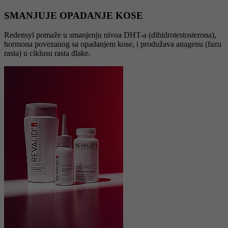
SMANJUJE OPADANJE KOSE
Redensyl pomaže u smanjenju nivoa DHT-a (dihidrotestosterona),
hormona povezanog sa opadanjem kose, i produžava anagenu (fazu
rasta) u ciklusu rasta dlake.