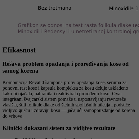
Efikasnost
Rešava problem opadanja i proređivanja kose od
samog korena
Kombinacija Revalid šampona protiv opadanja kose, seruma za
ponovni rast kose i kapsula kompleksa za kosu deluje usklađeno
kako bi ojačala, nahranila i reaktivirala proređenu kosu. Ovaj
integrisani švajcarski sistem pomaže u uspostavljanju ravnoteže
vlasišta, štiti folikule dlake od štetnih spoljašnjih uticaja i podstiče
vidljivo gušću i zdraviju kosu — jačajući samopouzdanje od korena
do vrhova.
Klinički dokazani sistem za vidljive rezultate