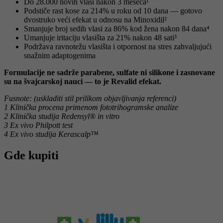
Do 28.000 novih vlasi nakon 3 meseca¹
Podstiče rast kose za 214% u roku od 10 dana — gotovo
dvostruko veći efekat u odnosu na Minoxidil²
Smanjuje broj sedih vlasi za 86% kod žena nakon 84 dana⁴
Umanjuje iritaciju vlasišta za 21% nakon 48 sati³
Podržava ravnotežu vlasišta i otpornost na stres zahvaljujući
snažnim adaptogenima
Formulacije ne sadrže parabene, sulfate ni silikone i zasnovane
su na švajcarskoj nauci — to je Revalid efekat.
Fusnote: (uskladiti stil prilikom objavljivanja referenci)
1 Klinička procena primenom fototrihogramske analize
2 Klinička studija Redensyl® in vitro
3 Ex vivo Philpott test
4 Ex vivo studija Kerascalp™
Gde kupiti