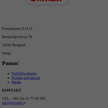
Ewopharma D.O.O.
Borisavljevićeva 78
11010 Beograd
Srbija
Pomoć
Najčešća pitanja
Politika privatnosti
Media
KONTAKT
TEL. +381 (0) 11 77 00 585
info@revalid.r
s