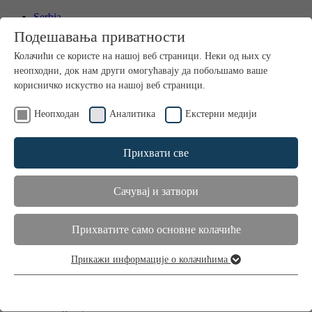
Serbia
International
Подешавања приватности
Kontakt
Колачићи се користе на нашој веб страници. Неки од њих су
Media
неопходни, док нам други омогућавају да побољшамо ваше
корисничко искуство на нашој веб страници.
Неопходан
Аналитика
Екстерни медији
Прихвати све
Сачувај и затвори
Home
Proizvodi
Nega kose
Прихватите само основне колачиће
Dodatak ishrani
Primena
Прикажи информације о колачићима
Saveti i preporuke
Неопходан
Suva i oštećena kosa
Ови колачићи су неопходни да би веб локација функционисала
Opadanje kose kod muškaraca
и не могу се искључити.
Opadanje kose kod žena