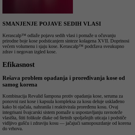
SMANJENJE POJAVE SEDIH VLASI
Kerascalp™ odlaže pojavu sedih vlasi i pomaže u očuvanju
prirodne boje kose podsticanjem sinteze kolagena XVII. Doprinosi
većem volumenu i sjaju kose. Kerascalp™ podržava sveukupno
zdrav i negovan izgled kose.
Efikasnost
Rešava problem opadanja i proređivanja kose od
samog korena
Kombinacija Revalid šampona protiv opadanja kose, seruma za
ponovni rast kose i kapsula kompleksa za kosu deluje usklađeno
kako bi ojačala, nahranila i reaktivirala proređenu kosu. Ovaj
integrisani švajcarski sistem pomaže u uspostavljanju ravnoteže
vlasišta, štiti folikule dlake od štetnih spoljašnjih uticaja i podstiče
vidljivo gušću i zdraviju kosu — jačajući samopouzdanje od korena
do vrhova.