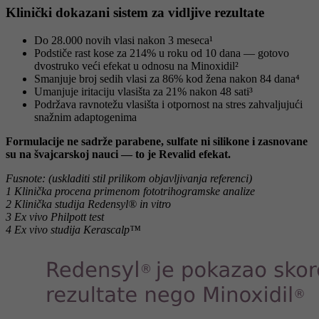
Klinički dokazani sistem za vidljive rezultate
Do 28.000 novih vlasi nakon 3 meseca¹
Podstiče rast kose za 214% u roku od 10 dana — gotovo
dvostruko veći efekat u odnosu na Minoxidil²
Smanjuje broj sedih vlasi za 86% kod žena nakon 84 dana⁴
Umanjuje iritaciju vlasišta za 21% nakon 48 sati³
Podržava ravnotežu vlasišta i otpornost na stres zahvaljujući
snažnim adaptogenima
Formulacije ne sadrže parabene, sulfate ni silikone i zasnovane
su na švajcarskoj nauci — to je Revalid efekat.
Fusnote: (uskladiti stil prilikom objavljivanja referenci)
1 Klinička procena primenom fototrihogramske analize
2 Klinička studija Redensyl® in vitro
3 Ex vivo Philpott test
4 Ex vivo studija Kerascalp™